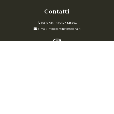
Contatti
Tel. e Fax +39 0577 848464
e-mail: info@cantinafornacina.it
CERTIFICAZIONE PRODUZIONE BIOLOGICA
RICHIEDI INFORMAZIONI
PRIVACY POLICY
COOKIES POLICY
Powered by Readytec Spa