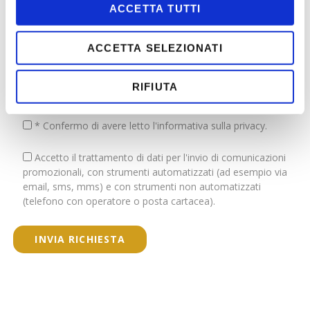
Fornacina 153 – 53024 Montalcino (SI), P. I. IT00948340526, in
ACCETTA TUTTI
qualità di titolare del presente trattamento, informa gli
interessati che i loro dati personali, così come inseriti, verranno
ACCETTA SELEZIONATI
trattati secondo quanto specificato nella privacy policy di
questo sito, quale informativa resa ai sensi del Regolamento
UE 2016/679 e del D. Lgs. n. 196/2003 consultabile al seguente
RIFIUTA
link:
(Leggi informativa privacy»)
* Confermo di avere letto l'informativa sulla privacy.
Accetto il trattamento di dati per l'invio di comunicazioni
promozionali, con strumenti automatizzati (ad esempio via
email, sms, mms) e con strumenti non automatizzati
(telefono con operatore o posta cartacea).