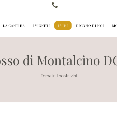
LA CANTINA
I VIGNETI
I VINI
DICONO DI NOI
MO
sso di Montalcino 
Torna in I nostri vini