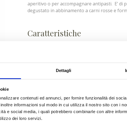
aperitivo o per accompagnare antipasti. E’ di 
degustato in abbinamento a carni rosse e form
Caratteristiche
Rosso rubino vivace
Colore
Vinoso, intenso con sent
Profumo:
Dettagli
Armonico, pieno e persi
Gusto
gradevole
ookie
nalizzare contenuti ed annunci, per fornire funzionalità dei socia
inoltre informazioni sul modo in cui utilizza il nostro sito con i 
icità e social media, i quali potrebbero combinarle con altre inform
lizzo dei loro servizi.