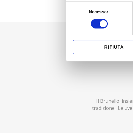
Selezione
Necessari
del
consenso
RIFIUTA
Il Brunello, ins
tradizione. Le uve