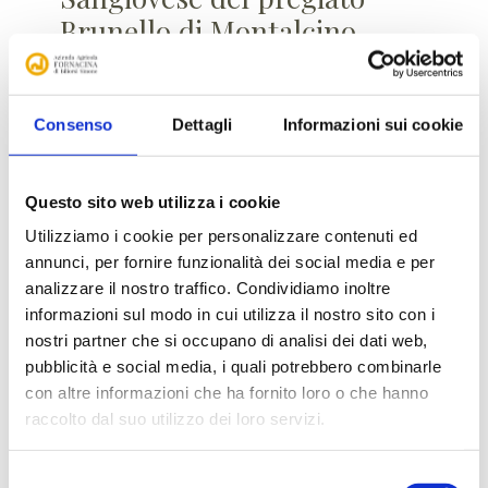
Brunello di Montalcino.
Ottenuta dalla distillazione delle fragranti vinacce
del Brunello, mantengono tutte le caratteristiche
del vino da cui provengono.
Consenso
Dettagli
Informazioni sui cookie
La qualità delle vinacce unite al metodo di
distillazione, conferiscono a questa grappa delle
Questo sito web utilizza i cookie
caratteristiche uniche.
Utilizziamo i cookie per personalizzare contenuti ed
La Grappa di Brunello Riserva della Cantina
annunci, per fornire funzionalità dei social media e per
Fornacina, invecchiata 18 mesi in barriques, è
morbida e di grande spessore; ha un color giallo
analizzare il nostro traffico. Condividiamo inoltre
paglierino luminoso e un profumo intenso con
informazioni sul modo in cui utilizza il nostro sito con i
sfumature di frutti rossi, vaniglia e tabacco.
nostri partner che si occupano di analisi dei dati web,
pubblicità e social media, i quali potrebbero combinarle
con altre informazioni che ha fornito loro o che hanno
Caratteristiche
raccolto dal suo utilizzo dei loro servizi.
Sangiovese 100% (Brunello).
Vitigno
Selezione