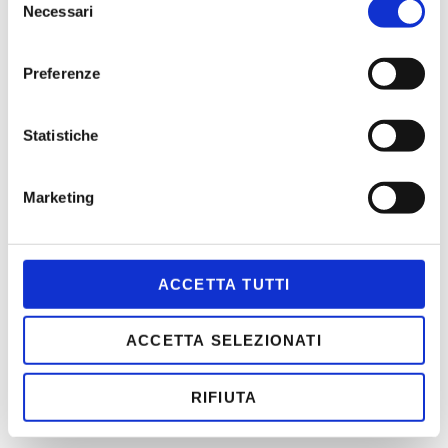
Necessari
del
Sistema di
consenso
distillazione:
Preferenze
Tramite procedimento tradizionale, in
Colore
calderini di rame a vapore.
Statistiche
Limpido
Profumo:
Marketing
Intenso ma garbato, delicatamente
Sapore
fruttato
Rotondo e fine, grazie al perfettto equilibrio degli aromi
tipici del monovitigno
ACCETTA TUTTI
Gradazione
alcolica:
ACCETTA SELEZIONATI
42%
RIFIUTA