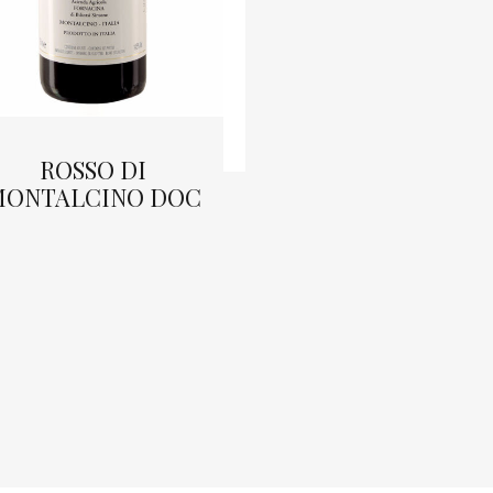
GRAPPA D
ROSSO DI
BRUNELL
ONTALCINO DOC
RISERVA
READ MORE
READ MORE