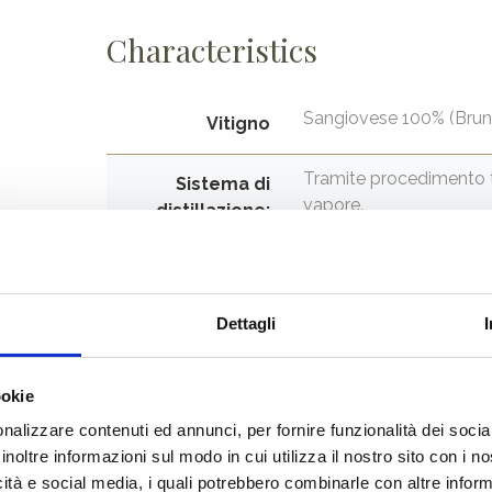
Characteristics
Sangiovese 100% (Brune
Vitigno
Tramite procedimento tr
Sistema di
vapore.
distillazione:
Limpido
Colore
Dettagli
Intenso ma garbato, de
Profumo:
Rotondo e fine, grazie a
Sapore
ookie
tipici del monovitigno
nalizzare contenuti ed annunci, per fornire funzionalità dei socia
inoltre informazioni sul modo in cui utilizza il nostro sito con i 
42%
Gradazione
icità e social media, i quali potrebbero combinarle con altre inform