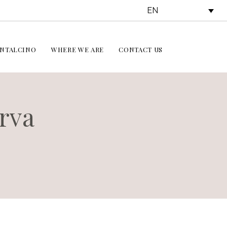
EN
NTALCINO
WHERE WE ARE
CONTACT US
erva