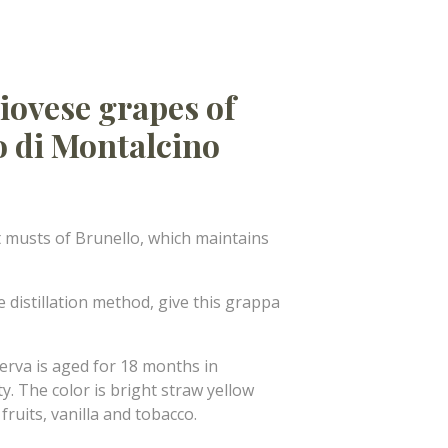
iovese grapes of
o di Montalcino
t musts of Brunello, which maintains
 distillation method, give this grappa
erva is aged for 18 months in
ty. The color is bright straw yellow
ruits, vanilla and tobacco.