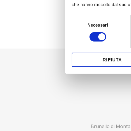
che hanno raccolto dal suo uti
Selezione
Necessari
del
consenso
RIFIUTA
Brunello di Montal