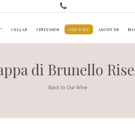
”
CELLAR
VINEYARDS
OUR WINE
ABOUT US
MO
ppa di Brunello Ris
Back to Our Wine