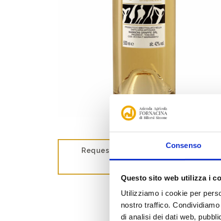
Consenso
Request information for Grappa di
Brunello Riserva
Questo sito web utilizza i c
Utilizziamo i cookie per perso
nostro traffico. Condividiamo 
di analisi dei dati web, pubbl