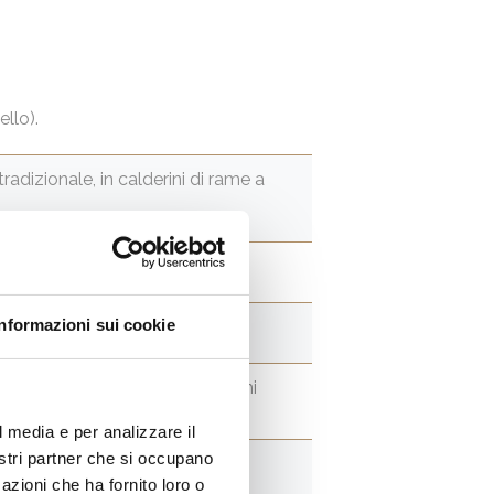
llo).
adizionale, in calderini di rame a
Informazioni sui cookie
licatamente fruttato
l perfettto equilibrio degli aromi
l media e per analizzare il
nostri partner che si occupano
azioni che ha fornito loro o