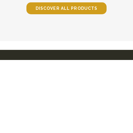
DISCOVER ALL PRODUCTS
Podere Fornacina, 153
53024 - Montalcino (SIENA)
P.I. IT00948340526