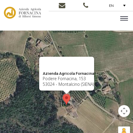
EN
Azienda Agricola Fornacina
Podere Fornacina, 153
53024 - Montalcino (SIENA)