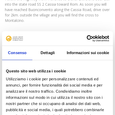
into the state road SS 2 Cassia toward Rom. As soon you will
have reached Buonconvento along the Cassia Road, drive over
for 2km. outside the village and you will find the cross to
Montalcino.
From Rom:
You have the choice between Cassia state road (toward
Bolsena- Viterbo. Acquapendente) and the Highway to
Consenso
Dettagli
Informazioni sui cookie
Florence (exit Chiusi- Chianciano Terme). When you have
reached Chiusi, follow the road toward Montepulciano-Pienza-
San Quirico d’Orcia. As soon you will have reached San Quirico
d’Orcia, get into Cassia toward Siena. After 5 min. you will find
Questo sito web utilizza i cookie
the cross to Montalcino.
Utilizziamo i cookie per personalizzare contenuti ed
annunci, per fornire funzionalità dei social media e per
From Grosseto:
analizzare il nostro traffico. Condividiamo inoltre
informazioni sul modo in cui utilizza il nostro sito con i
Take the State Road toward Siena until the exit Paganico,
nostri partner che si occupano di analisi dei dati web,
where you will easily find the signs to reach Montalcino.
pubblicità e social media, i quali potrebbero combinarle
Coordinates WGS84 location of the Farm