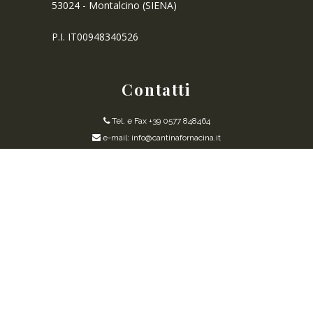
53024 - Montalcino (SIENA)
P.I. IT00948340526
Contatti
Tel. e Fax +39 0577 848464
e-mail: info@cantinafornacina.it
CERTIFICATION ORGANIC WINE PRODUCTION
REQUEST INFORMATION
COOKIES POLICY