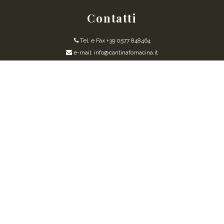
Contatti
Tel. e Fax +39 0577 848464
e-mail: info@cantinafornacina.it
CERTIFICATION ORGANIC WINE PRODUCTION
REQUEST INFORMATION
COOKIES POLICY
Powered by Readytec Spa